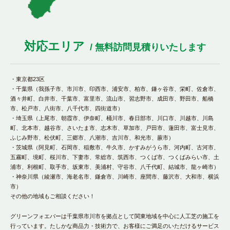
対応エリア
/ 無料訪問見積りいたします
・東京都23区
・千葉県（我孫子市、市川市、印西市、浦安市、柏市、鎌ヶ谷市、栄町、佐倉市、
酒々井町、白井市、千葉市、富里市、流山市、習志野市、成田市、野田市、船橋
市、松戸市、八街市、八千代市、四街道市）
・埼玉県（上尾市、朝霞市、伊奈町、桶川市、春日部市、川口市、川越市、川島
町、北本市、越谷市、さいたま市、志木市、草加市、戸田市、蓮田市、富士見市、
ふじみ野市、松伏町、三郷市、八潮市、吉川市、和光市、蕨市）
・茨城県（阿見町、石岡市、稲敷市、牛久市、かすみがうら市、河内町、古河市、
五霧町、境町、桜川市、下妻市、常総市、筑西市、つくば市、つくばみらい市、土
浦市、利根町、取手市、坂東市、美浦村、守谷市、八千代町、結城市、龍ヶ崎市）
・神奈川県（綾瀬市、海老名市、鎌倉市、川崎市、座間市、藤沢市、大和市、横浜
市）
その他の地域もご相談ください！
グリーンフォエバーは千葉県市川市を拠点として関東地域を中心に人工芝の施工を
行っています。たしかな商品力・技術力で、お客様にご満足のいただけるサービス