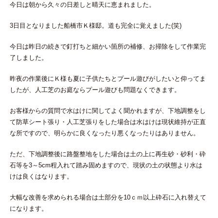
今日は朝から久々の日差しと晴天に恵まれました。
3日目となりました船橋市Ｋ様邸。道も完全に覚えました(笑)
今日は昨日の続きで釘打ちと細かい箇所の補修、お掃除をして作業完
了しました。
昨夜の作業後にＫ様も夏に子供たちとプール遊びがしたいと仰ってま
したが、人工芝のお庭ならプール遊びも問題なくできます。
お客様からの質問で水はけに関してよく聞かれますが、下地調整をし
て防草シート張り・人工芝張りをした場合は水はけは現状維持が正直
な所ですので、明らかに良くなったり悪くなったりはありません。
ただ、下地調整後に路盤整地をした場合は土の上に再生砂・砂利・砕
石等を3～5cm程入れて踏み固めますので、現状の土の状態より水は
けは良くはなります。
大幅な改善を求められる場合は土部分を10ｃｍ以上砕石に入れ替えて
になります。