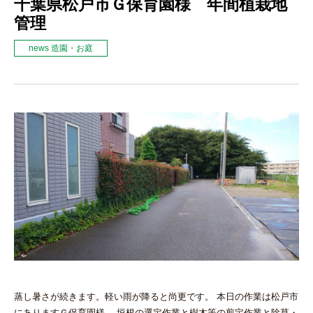
千葉県松戸市Ｇ保育園様 年間植栽地
管理
news 造園・お庭
蒸し暑さが続きます。軽い雨が降ると尚更です。 本日の作業は松戸市
にありますＧ保育園様。 垣根の選定作業と樹木等の剪定作業と除草・