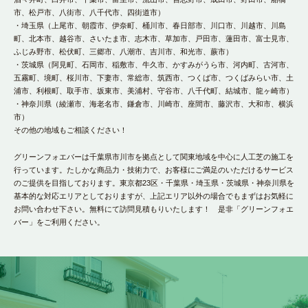
市、松戸市、八街市、八千代市、四街道市）
・埼玉県（上尾市、朝霞市、伊奈町、桶川市、春日部市、川口市、川越市、川島
町、北本市、越谷市、さいたま市、志木市、草加市、戸田市、蓮田市、富士見市、
ふじみ野市、松伏町、三郷市、八潮市、吉川市、和光市、蕨市）
・茨城県（阿見町、石岡市、稲敷市、牛久市、かすみがうら市、河内町、古河市、
五霧町、境町、桜川市、下妻市、常総市、筑西市、つくば市、つくばみらい市、土
浦市、利根町、取手市、坂東市、美浦村、守谷市、八千代町、結城市、龍ヶ崎市）
・神奈川県（綾瀬市、海老名市、鎌倉市、川崎市、座間市、藤沢市、大和市、横浜
市）
その他の地域もご相談ください！
グリーンフォエバーは千葉県市川市を拠点として関東地域を中心に人工芝の施工を
行っています。たしかな商品力・技術力で、お客様にご満足のいただけるサービス
のご提供を目指しております。東京都23区・千葉県・埼玉県・茨城県・神奈川県を
基本的な対応エリアとしておりますが、上記エリア以外の場合でもまずはお気軽に
お問い合わせ下さい。無料にて訪問見積もりいたします！ 是非「グリーンフォエ
バー」をご利用ください。