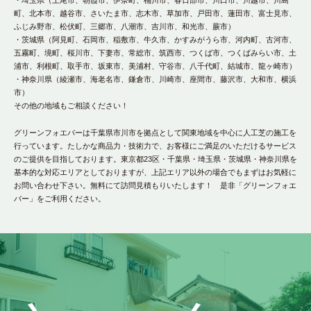
町、北本市、越谷市、さいたま市、志木市、草加市、戸田市、蓮田市、富士見市、
ふじみ野市、松伏町、三郷市、八潮市、吉川市、和光市、蕨市）
・茨城県（阿見町、石岡市、稲敷市、牛久市、かすみがうら市、河内町、古河市、
五霧町、境町、桜川市、下妻市、常総市、筑西市、つくば市、つくばみらい市、土
浦市、利根町、取手市、坂東市、美浦村、守谷市、八千代町、結城市、龍ヶ崎市）
・神奈川県（綾瀬市、海老名市、鎌倉市、川崎市、座間市、藤沢市、大和市、横浜
市）
その他の地域もご相談ください！
グリーンフォエバーは千葉県市川市を拠点として関東地域を中心に人工芝の施工を
行っています。たしかな商品力・技術力で、お客様にご満足のいただけるサービス
のご提供を目指しております。東京都23区・千葉県・埼玉県・茨城県・神奈川県を
基本的な対応エリアとしておりますが、上記エリア以外の場合でもまずはお気軽に
お問い合わせ下さい。無料にて訪問見積もりいたします！ 是非「グリーンフォエ
バー」をご利用ください。