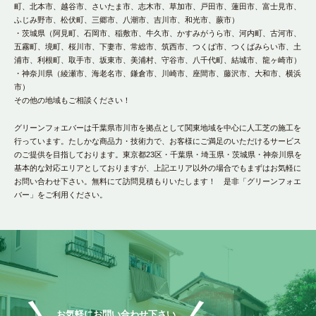
町、北本市、越谷市、さいたま市、志木市、草加市、戸田市、蓮田市、富士見市、
ふじみ野市、松伏町、三郷市、八潮市、吉川市、和光市、蕨市）
・茨城県（阿見町、石岡市、稲敷市、牛久市、かすみがうら市、河内町、古河市、
五霧町、境町、桜川市、下妻市、常総市、筑西市、つくば市、つくばみらい市、土
浦市、利根町、取手市、坂東市、美浦村、守谷市、八千代町、結城市、龍ヶ崎市）
・神奈川県（綾瀬市、海老名市、鎌倉市、川崎市、座間市、藤沢市、大和市、横浜
市）
その他の地域もご相談ください！
グリーンフォエバーは千葉県市川市を拠点として関東地域を中心に人工芝の施工を
行っています。たしかな商品力・技術力で、お客様にご満足のいただけるサービス
のご提供を目指しております。東京都23区・千葉県・埼玉県・茨城県・神奈川県を
基本的な対応エリアとしておりますが、上記エリア以外の場合でもまずはお気軽に
お問い合わせ下さい。無料にて訪問見積もりいたします！ 是非「グリーンフォエ
バー」をご利用ください。
お気軽にお問い合わせ下さい