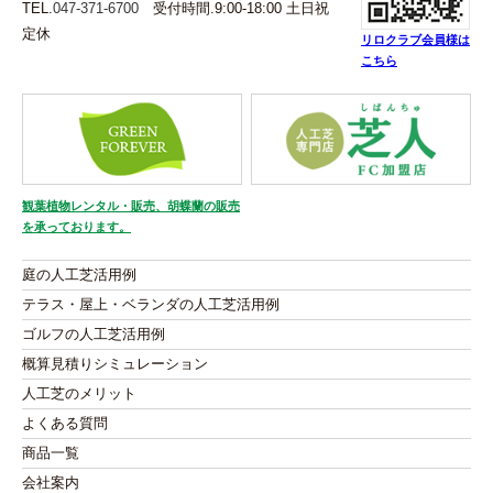
TEL.
047-371-6700
受付時間.9:00-18:00 土日祝
定休
リロクラブ会員様は
こちら
観葉植物レンタル・販売、胡蝶蘭の販売
を承っております。
庭の人工芝活用例
テラス・屋上・ベランダの人工芝活用例
ゴルフの人工芝活用例
概算見積りシミュレーション
人工芝のメリット
よくある質問
商品一覧
会社案内