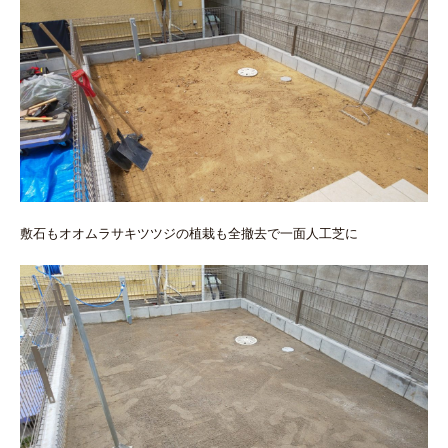
敷石もオオムラサキツツジの植栽も全撤去で一面人工芝に