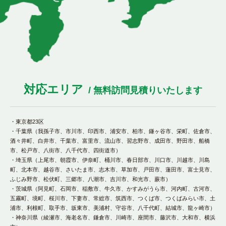
対応エリア
/ 無料訪問見積りいたします
・東京都23区
・千葉県（我孫子市、市川市、印西市、浦安市、柏市、鎌ヶ谷市、栄町、佐倉市、
酒々井町、白井市、千葉市、富里市、流山市、習志野市、成田市、野田市、船橋
市、松戸市、八街市、八千代市、四街道市）
・埼玉県（上尾市、朝霞市、伊奈町、桶川市、春日部市、川口市、川越市、川島
町、北本市、越谷市、さいたま市、志木市、草加市、戸田市、蓮田市、富士見市、
ふじみ野市、松伏町、三郷市、八潮市、吉川市、和光市、蕨市）
・茨城県（阿見町、石岡市、稲敷市、牛久市、かすみがうら市、河内町、古河市、
五霧町、境町、桜川市、下妻市、常総市、筑西市、つくば市、つくばみらい市、土
浦市、利根町、取手市、坂東市、美浦村、守谷市、八千代町、結城市、龍ヶ崎市）
・神奈川県（綾瀬市、海老名市、鎌倉市、川崎市、座間市、藤沢市、大和市、横浜