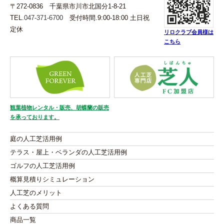
〒272-0836 千葉県市川市北国分1-8-21
TEL.
047-371-6700
受付時間.9:00-18:00 土日祝
定休
リロクラブ会員様は
こちら
観葉植物レンタル・販売、胡蝶蘭の販売
を承っております。
庭の人工芝活用例
テラス・屋上・ベランダの人工芝活用例
ゴルフの人工芝活用例
概算見積りシミュレーション
人工芝のメリット
よくある質問
商品一覧