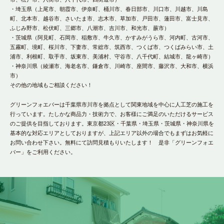
・埼玉県（上尾市、朝霞市、伊奈町、桶川市、春日部市、川口市、川越市、川島
町、北本市、越谷市、さいたま市、志木市、草加市、戸田市、蓮田市、富士見市、
ふじみ野市、松伏町、三郷市、八潮市、吉川市、和光市、蕨市）
・茨城県（阿見町、石岡市、稲敷市、牛久市、かすみがうら市、河内町、古河市、
五霧町、境町、桜川市、下妻市、常総市、筑西市、つくば市、つくばみらい市、土
浦市、利根町、取手市、坂東市、美浦村、守谷市、八千代町、結城市、龍ヶ崎市）
・神奈川県（綾瀬市、海老名市、鎌倉市、川崎市、座間市、藤沢市、大和市、横浜
市）
その他の地域もご相談ください！
グリーンフォエバーは千葉県市川市を拠点として関東地域を中心に人工芝の施工を
行っています。たしかな商品力・技術力で、お客様にご満足のいただけるサービス
のご提供を目指しております。東京都23区・千葉県・埼玉県・茨城県・神奈川県を
基本的な対応エリアとしておりますが、上記エリア以外の場合でもまずはお気軽に
お問い合わせ下さい。無料にて訪問見積もりいたします！ 是非「グリーンフォエ
バー」をご利用ください。