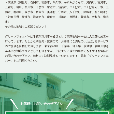
・茨城県（阿見町、石岡市、稲敷市、牛久市、かすみがうら市、河内町、古河市、
五霧町、境町、桜川市、下妻市、常総市、筑西市、つくば市、つくばみらい市、土
浦市、利根町、取手市、坂東市、美浦村、守谷市、八千代町、結城市、龍ヶ崎市）
・神奈川県（綾瀬市、海老名市、鎌倉市、川崎市、座間市、藤沢市、大和市、横浜
市）
その他の地域もご相談ください！
グリーンフォエバーは千葉県市川市を拠点として関東地域を中心に人工芝の施工を
行っています。たしかな商品力・技術力で、お客様にご満足のいただけるサービス
のご提供を目指しております。東京都23区・千葉県・埼玉県・茨城県・神奈川県を
基本的な対応エリアとしておりますが、上記エリア以外の場合でもまずはお気軽に
お問い合わせ下さい。無料にて訪問見積もりいたします！ 是非「グリーンフォエ
バー」をご利用ください。
お気軽にお問い合わせ下さい