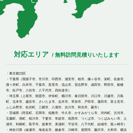
対応エリア
/ 無料訪問見積りいたします
・東京都23区
・千葉県（我孫子市、市川市、印西市、浦安市、柏市、鎌ヶ谷市、栄町、佐倉市、
酒々井町、白井市、千葉市、富里市、流山市、習志野市、成田市、野田市、船橋
市、松戸市、八街市、八千代市、四街道市）
・埼玉県（上尾市、朝霞市、伊奈町、桶川市、春日部市、川口市、川越市、川島
町、北本市、越谷市、さいたま市、志木市、草加市、戸田市、蓮田市、富士見市、
ふじみ野市、松伏町、三郷市、八潮市、吉川市、和光市、蕨市）
・茨城県（阿見町、石岡市、稲敷市、牛久市、かすみがうら市、河内町、古河市、
五霧町、境町、桜川市、下妻市、常総市、筑西市、つくば市、つくばみらい市、土
浦市、利根町、取手市、坂東市、美浦村、守谷市、八千代町、結城市、龍ヶ崎市）
・神奈川県（綾瀬市、海老名市、鎌倉市、川崎市、座間市、藤沢市、大和市、横浜