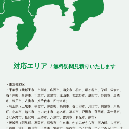
対応エリア
/ 無料訪問見積りいたします
・東京都23区
・千葉県（我孫子市、市川市、印西市、浦安市、柏市、鎌ヶ谷市、栄町、佐倉市、
酒々井町、白井市、千葉市、富里市、流山市、習志野市、成田市、野田市、船橋
市、松戸市、八街市、八千代市、四街道市）
・埼玉県（上尾市、朝霞市、伊奈町、桶川市、春日部市、川口市、川越市、川島
町、北本市、越谷市、さいたま市、志木市、草加市、戸田市、蓮田市、富士見市、
ふじみ野市、松伏町、三郷市、八潮市、吉川市、和光市、蕨市）
・茨城県（阿見町、石岡市、稲敷市、牛久市、かすみがうら市、河内町、古河市、
五霧町、境町、桜川市、下妻市、常総市、筑西市、つくば市、つくばみらい市、土