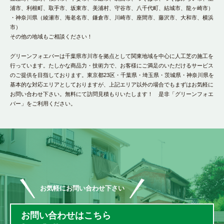
浦市、利根町、取手市、坂東市、美浦村、守谷市、八千代町、結城市、龍ヶ崎市）
・神奈川県（綾瀬市、海老名市、鎌倉市、川崎市、座間市、藤沢市、大和市、横浜
市）
その他の地域もご相談ください！
グリーンフォエバーは千葉県市川市を拠点として関東地域を中心に人工芝の施工を
行っています。たしかな商品力・技術力で、お客様にご満足のいただけるサービス
のご提供を目指しております。東京都23区・千葉県・埼玉県・茨城県・神奈川県を
基本的な対応エリアとしておりますが、上記エリア以外の場合でもまずはお気軽に
お問い合わせ下さい。無料にて訪問見積もりいたします！ 是非「グリーンフォエ
バー」をご利用ください。
お気軽にお問い合わせ下さい
お問い合わせはこちら