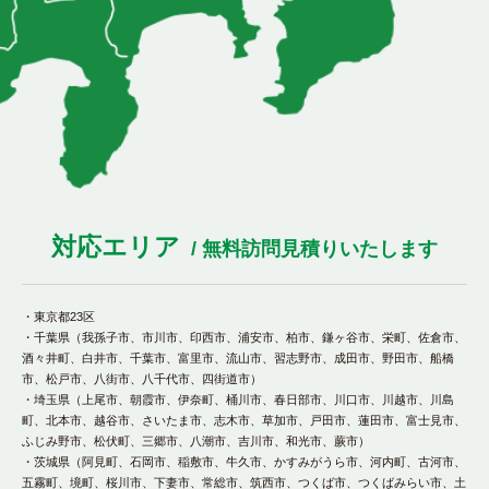
対応エリア
/ 無料訪問見積りいたします
・東京都23区
・千葉県（我孫子市、市川市、印西市、浦安市、柏市、鎌ヶ谷市、栄町、佐倉市、
酒々井町、白井市、千葉市、富里市、流山市、習志野市、成田市、野田市、船橋
市、松戸市、八街市、八千代市、四街道市）
・埼玉県（上尾市、朝霞市、伊奈町、桶川市、春日部市、川口市、川越市、川島
町、北本市、越谷市、さいたま市、志木市、草加市、戸田市、蓮田市、富士見市、
ふじみ野市、松伏町、三郷市、八潮市、吉川市、和光市、蕨市）
・茨城県（阿見町、石岡市、稲敷市、牛久市、かすみがうら市、河内町、古河市、
五霧町、境町、桜川市、下妻市、常総市、筑西市、つくば市、つくばみらい市、土