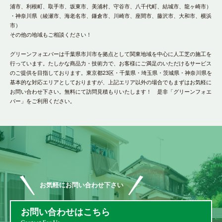
浦市、利根町、取手市、坂東市、美浦村、守谷市、八千代町、結城市、龍ヶ崎市）
・神奈川県（綾瀬市、海老名市、鎌倉市、川崎市、座間市、藤沢市、大和市、横浜
市）
その他の地域もご相談ください！
グリーンフォエバーは千葉県市川市を拠点として関東地域を中心に人工芝の施工を
行っています。たしかな商品力・技術力で、お客様にご満足のいただけるサービス
のご提供を目指しております。東京都23区・千葉県・埼玉県・茨城県・神奈川県を
基本的な対応エリアとしておりますが、上記エリア以外の場合でもまずはお気軽に
お問い合わせ下さい。無料にて訪問見積もりいたします！ 是非「グリーンフォエ
バー」をご利用ください。
お気軽にお問い合わせ下さい
お問い合わせはこちら