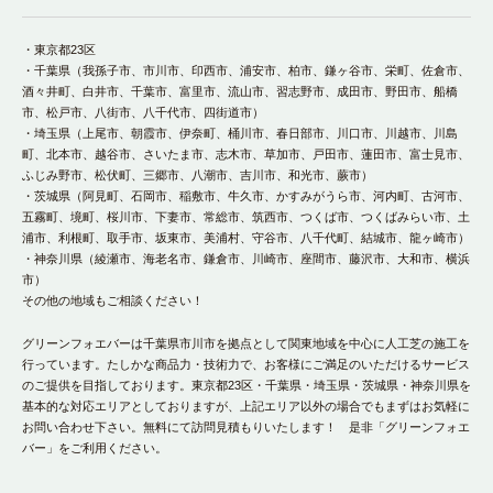
・東京都23区
・千葉県（我孫子市、市川市、印西市、浦安市、柏市、鎌ヶ谷市、栄町、佐倉市、
酒々井町、白井市、千葉市、富里市、流山市、習志野市、成田市、野田市、船橋
市、松戸市、八街市、八千代市、四街道市）
・埼玉県（上尾市、朝霞市、伊奈町、桶川市、春日部市、川口市、川越市、川島
町、北本市、越谷市、さいたま市、志木市、草加市、戸田市、蓮田市、富士見市、
ふじみ野市、松伏町、三郷市、八潮市、吉川市、和光市、蕨市）
・茨城県（阿見町、石岡市、稲敷市、牛久市、かすみがうら市、河内町、古河市、
五霧町、境町、桜川市、下妻市、常総市、筑西市、つくば市、つくばみらい市、土
浦市、利根町、取手市、坂東市、美浦村、守谷市、八千代町、結城市、龍ヶ崎市）
・神奈川県（綾瀬市、海老名市、鎌倉市、川崎市、座間市、藤沢市、大和市、横浜
市）
その他の地域もご相談ください！
グリーンフォエバーは千葉県市川市を拠点として関東地域を中心に人工芝の施工を
行っています。たしかな商品力・技術力で、お客様にご満足のいただけるサービス
のご提供を目指しております。東京都23区・千葉県・埼玉県・茨城県・神奈川県を
基本的な対応エリアとしておりますが、上記エリア以外の場合でもまずはお気軽に
お問い合わせ下さい。無料にて訪問見積もりいたします！ 是非「グリーンフォエ
バー」をご利用ください。