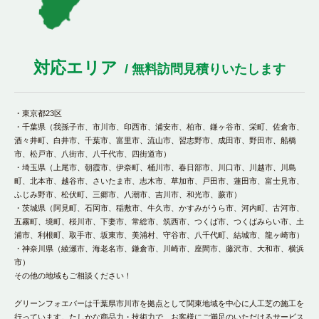
対応エリア
/ 無料訪問見積りいたします
・東京都23区
・千葉県（我孫子市、市川市、印西市、浦安市、柏市、鎌ヶ谷市、栄町、佐倉市、
酒々井町、白井市、千葉市、富里市、流山市、習志野市、成田市、野田市、船橋
市、松戸市、八街市、八千代市、四街道市）
・埼玉県（上尾市、朝霞市、伊奈町、桶川市、春日部市、川口市、川越市、川島
町、北本市、越谷市、さいたま市、志木市、草加市、戸田市、蓮田市、富士見市、
ふじみ野市、松伏町、三郷市、八潮市、吉川市、和光市、蕨市）
・茨城県（阿見町、石岡市、稲敷市、牛久市、かすみがうら市、河内町、古河市、
五霧町、境町、桜川市、下妻市、常総市、筑西市、つくば市、つくばみらい市、土
浦市、利根町、取手市、坂東市、美浦村、守谷市、八千代町、結城市、龍ヶ崎市）
・神奈川県（綾瀬市、海老名市、鎌倉市、川崎市、座間市、藤沢市、大和市、横浜
市）
その他の地域もご相談ください！
グリーンフォエバーは千葉県市川市を拠点として関東地域を中心に人工芝の施工を
行っています。たしかな商品力・技術力で、お客様にご満足のいただけるサービス