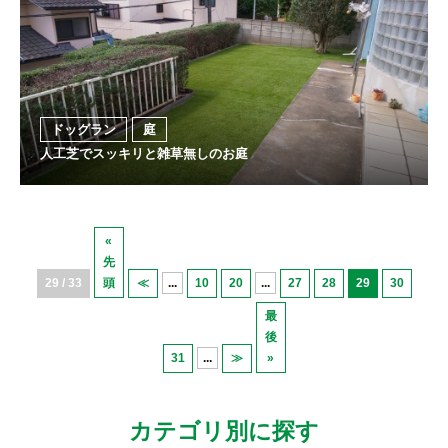
ドッグラン
庭
人工芝でスッキリと雑草無しのお庭
«
先
29 / 33
頭
≪
...
10
20
...
27
28
29
30
最
後
31
...
≫
»
カテゴリ別に探す