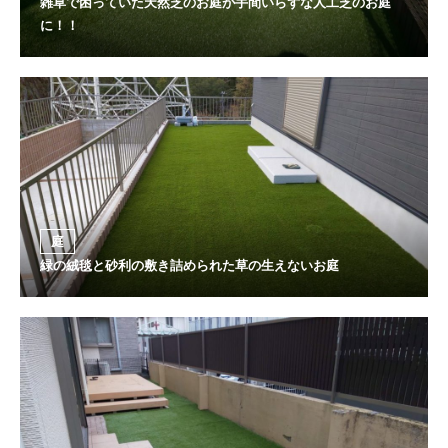
雑草で困っていた天然芝のお庭が手間いらずな人工芝のお庭
に！！
庭
緑の絨毯と砂利の敷き詰められた草の生えないお庭