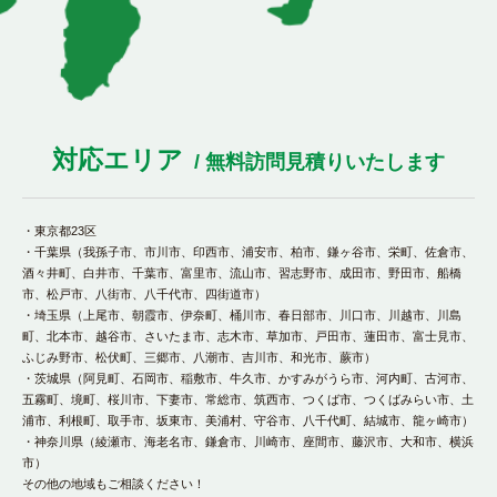
対応エリア
/ 無料訪問見積りいたします
・東京都23区
・千葉県（我孫子市、市川市、印西市、浦安市、柏市、鎌ヶ谷市、栄町、佐倉市、
酒々井町、白井市、千葉市、富里市、流山市、習志野市、成田市、野田市、船橋
市、松戸市、八街市、八千代市、四街道市）
・埼玉県（上尾市、朝霞市、伊奈町、桶川市、春日部市、川口市、川越市、川島
町、北本市、越谷市、さいたま市、志木市、草加市、戸田市、蓮田市、富士見市、
ふじみ野市、松伏町、三郷市、八潮市、吉川市、和光市、蕨市）
・茨城県（阿見町、石岡市、稲敷市、牛久市、かすみがうら市、河内町、古河市、
五霧町、境町、桜川市、下妻市、常総市、筑西市、つくば市、つくばみらい市、土
浦市、利根町、取手市、坂東市、美浦村、守谷市、八千代町、結城市、龍ヶ崎市）
・神奈川県（綾瀬市、海老名市、鎌倉市、川崎市、座間市、藤沢市、大和市、横浜
市）
その他の地域もご相談ください！