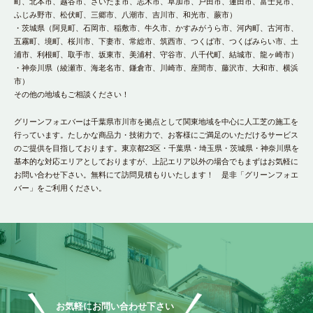
町、北本市、越谷市、さいたま市、志木市、草加市、戸田市、蓮田市、富士見市、
ふじみ野市、松伏町、三郷市、八潮市、吉川市、和光市、蕨市）
・茨城県（阿見町、石岡市、稲敷市、牛久市、かすみがうら市、河内町、古河市、
五霧町、境町、桜川市、下妻市、常総市、筑西市、つくば市、つくばみらい市、土
浦市、利根町、取手市、坂東市、美浦村、守谷市、八千代町、結城市、龍ヶ崎市）
・神奈川県（綾瀬市、海老名市、鎌倉市、川崎市、座間市、藤沢市、大和市、横浜
市）
その他の地域もご相談ください！
グリーンフォエバーは千葉県市川市を拠点として関東地域を中心に人工芝の施工を
行っています。たしかな商品力・技術力で、お客様にご満足のいただけるサービス
のご提供を目指しております。東京都23区・千葉県・埼玉県・茨城県・神奈川県を
基本的な対応エリアとしておりますが、上記エリア以外の場合でもまずはお気軽に
お問い合わせ下さい。無料にて訪問見積もりいたします！ 是非「グリーンフォエ
バー」をご利用ください。
お気軽にお問い合わせ下さい