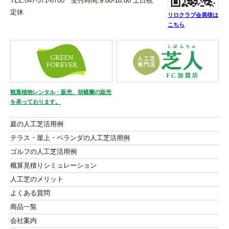
TEL.
047-371-6700
受付時間.9:00-18:00 土日祝
定休
リロクラブ会員様は
こちら
観葉植物レンタル・販売、胡蝶蘭の販売
を承っております。
庭の人工芝活用例
テラス・屋上・ベランダの人工芝活用例
ゴルフの人工芝活用例
概算見積りシミュレーション
人工芝のメリット
よくある質問
商品一覧
会社案内